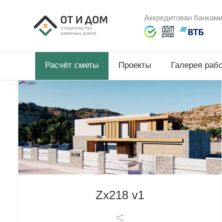
Аккредитован банкам
Расчёт сметы
Проекты
Галерея раб
Zx218 v1