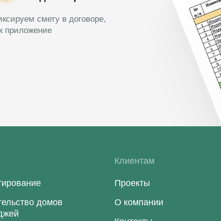
ксируем смету в договоре,
ак приложение
и
Клиентам
тирование
Проекты
тельство домов
О компании
еджей