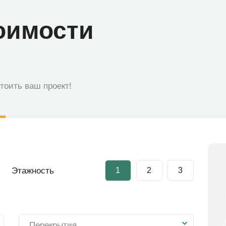
оимости
стоить ваш проект!
Этажность
1
2
3
Перекрытия