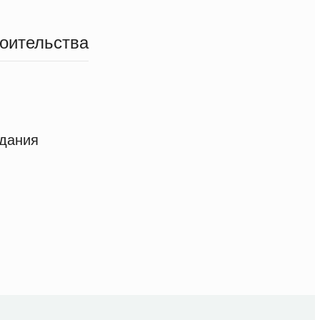
роительства
здания