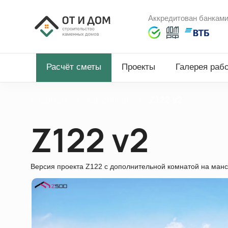
Аккредитован банкам
Расчёт сметы
Проекты
Галерея раб
Главная
каменный
Z122 v2
Z122 v2
Версия проекта Z122 c дополнительной комнатой на манс