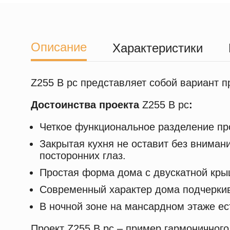
Описание
Характеристики
Z255 B pc представляет собой вариант п
Достоинства проекта
Z255 B pc
:
Четкое функциональное разделение пр
Закрытая кухня не оставит без вниман
посторонних глаз.
Простая форма дома с двускатной кры
Современный характер дома подчеркив
В ночной зоне на мансардном этаже ес
Проект Z255 B pc – пример гармоничного