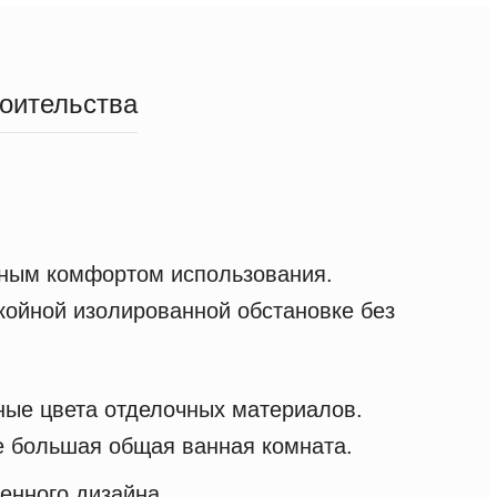
роительства
ьным комфортом использования.
окойной изолированной обстановке без
ные цвета отделочных материалов.
же большая общая ванная комната.
енного дизайна.