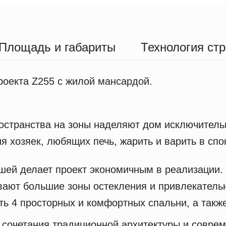
Площадь и габариты
Технология ст
роекта Z255 c жилой мансардой.
остранства на зоны наделяют дом исключител
ия хозяек, любящих печь, жарить и варить в сп
шей делает проект экономичным в реализации.
ают большие зоны остекления и привлекатель
ть 4 просторных и комфортных спальни, а так
 сочетания традиционной архитектуры и соврем