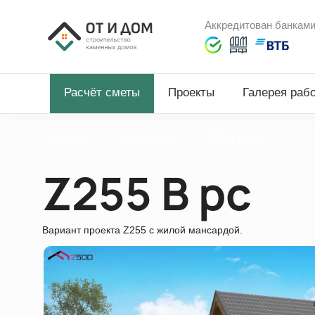
Аккредитован банкам
Расчёт сметы
Проекты
Галерея раб
Главная
каменный
Z255 B pc
Z255 B pc
Вариант проекта Z255 c жилой мансардой.