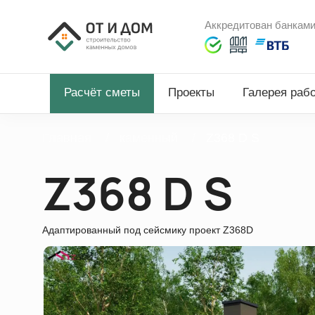
Аккредитован банкам
Расчёт сметы
Проекты
Галерея раб
Главная
каменный
Z368 D S
Z368 D S
Адаптированный под сейсмику проект Z368D