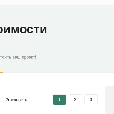
оимости
стоить ваш проект!
Этажность
1
2
3