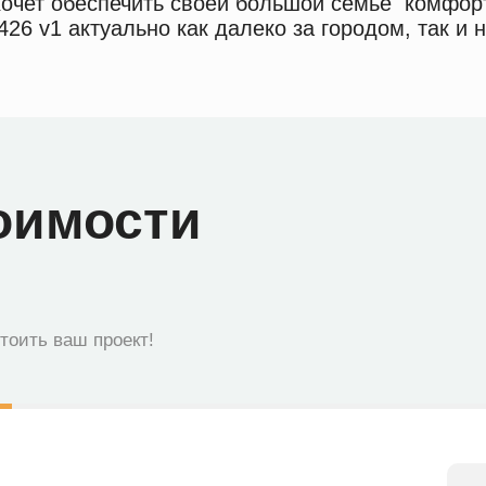
 хочет обеспечить своей большой семье комфор
26 v1 актуально как далеко за городом, так и н
оимости
стоить ваш проект!