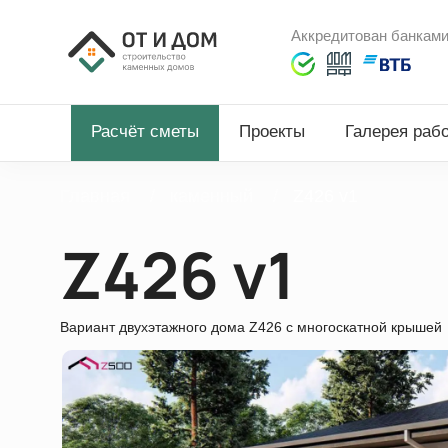
Аккредитован банкам
Расчёт сметы
Проекты
Галерея раб
Главная
каменный
Z426 v1
Z426 v1
Вариант двухэтажного дома Z426 с многоскатной крышей