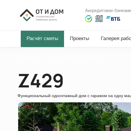
Аккредитован банкам
Расчёт сметы
Проекты
Галерея раб
Главная
каменный
Z429
Z429
Функциональный одноэтажный дом с гаражом на одну маш