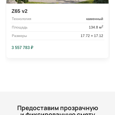
Z65 v2
Технология
каменный
2
Площадь
134.8 м
Размеры
17.72 × 17.12
3 557 783
₽
Предоставим прозрачную
и фиксированную смету