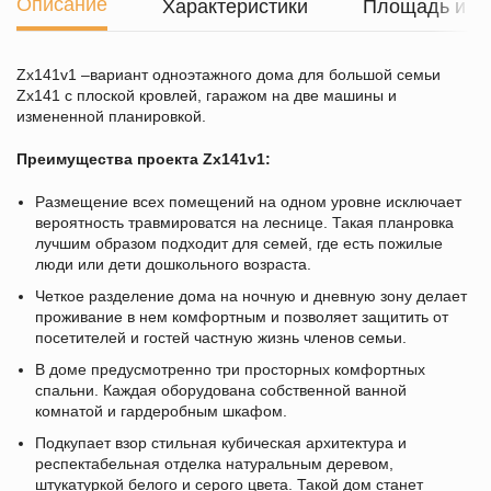
Описание
Характеристики
Площадь и г
Zx141v1 –вариант одноэтажного дома для большой семьи
Zx141 c плоской кровлей, гаражом на две машины и
измененной планировкой.
Преимущества проекта Z
x
141
v1
:
Размещение всех помещений на одном уровне исключает
вероятность травмироватся на леснице. Такая планровка
лучшим образом подходит для семей, где есть пожилые
люди или дети дошкольного возраста.
Четкое разделение дома на ночную и дневную зону делает
проживание в нем комфортным и позволяет защитить от
посетителей и гостей частную жизнь членов семьи.
В доме предусмотренно три просторных комфортных
спальни. Каждая оборудована собственной ванной
комнатой и гардеробным шкафом.
Подкупает взор стильная кубическая архитектура и
респектабельная отделка натуральным деревом,
штукатуркой белого и серого цвета. Такой дом станет