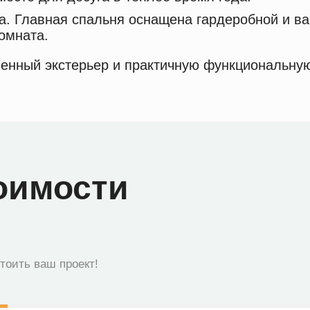
а. Главная спальня оснащена гардеробной и ва
омната.
менный экстерьер и практичную функциональную
оимости
стоить ваш проект!