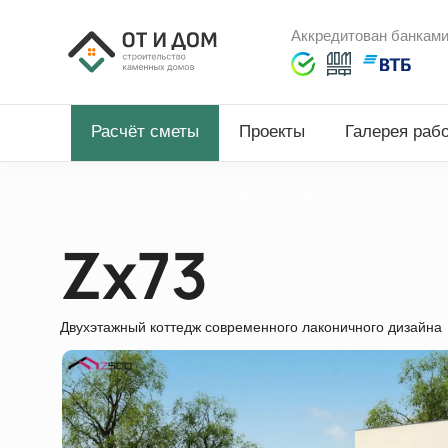
Аккредитован банкам
Расчёт сметы
Проекты
Галерея раб
Главная
каменный
Zx73
Zx73
Двухэтажный коттедж современного лаконичного дизайна