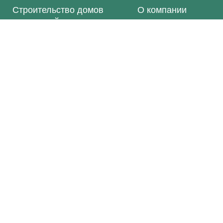
Строительство домов
О компании
и котеджей
Контакты
Инженерные сети
Смета
Внутренняя отделка
Связь с нами
info@otidom.ru
+7 926 157-29-30
Заказать звонок